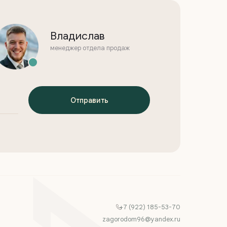
Владислав
менеджер отдела продаж
Отправить
+7 (922) 185-53-70
zagorodom96@yandex.ru