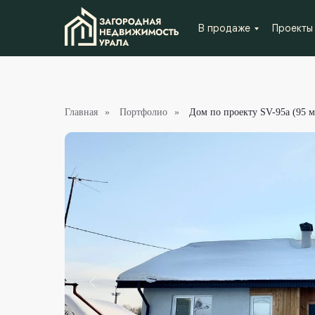
В продаже
Проекты
Главная
»
Портфолио
»
Дом по проекту SV-95а (95 м