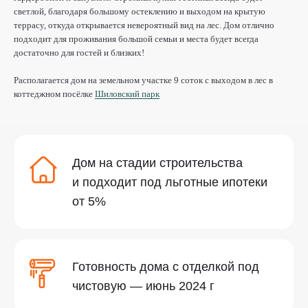
светлой, благодаря большому остеклению и выходом на крытую
Готовность дома с отделкой под
террасу, откуда открывается невероятный вид на лес. Дом отлично
чистовую —
июнь 2024 г
подходит для проживания большой семьи и места будет всегда
достаточно для гостей и близких!
Стоимость дома с земельным
Располагается дом на земельном участке 9 соток с выходом в лес в
участком и отделкой
коттеджном посёлке
Шиловский парк
12 390 000 ₽
под чистовую:
от 14 530 000 ₽
с готовой отделкой:
Благоустройство
посёлка
«Шиловский парк»
Шиловский парк является идеальным местом для тех,
кто ищет спокойствие и комфорт в окружении природы
На территории
посёлка:
забор по фасадной части
искусственный пруд и лесная чаща