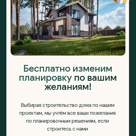
+7
Выражаю
согласие на обработку
персональных данных
, с
политикой
конфиденциальности
ознакомлен
Отправить
Основное
Компания
Проекты домов из газоблоков
О компании
Проекты домов ФинСтройПанель
Отзывы
Одноэтажные дома
Новости и акции
Двухэтажные дома
Портфолио работ
Строящиеся дома
Индивидуальное проектирование
КП «Ёлки»
КП «Шиловский парк»