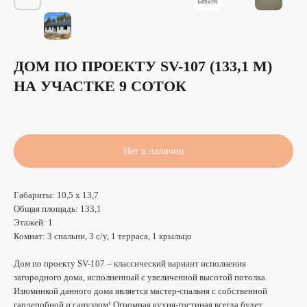
ДОМ ПО ПРОЕКТУ SV-107 (133,1 М)
НА УЧАСТКЕ 9 СОТОК
Нет в наличии
Габариты: 10,5 x 13,7
Общая площадь: 133,1
Этажей: 1
Комнат: 3 спальни, 3 с/у, 1 терраса, 1 крыльцо
Дом на стадии строительства
и подходит под
льготные ипотеки
Дом по проекту SV-107 – классический вариант исполнения
от 5%
загородного дома, исполненный с увеличенной высотой потолка.
Изюминкой данного дома является мастер-спальня с собственной
гардеробной и санузлом! Огромная кухня-гостиная всегда будет