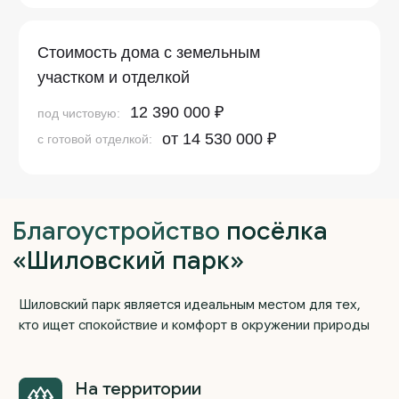
вблизи посёлка располагаются конный клуб и
термальный комплекс ЮГА
Инфраструктура
посёлка:
электричество и газ
асфальтрованное дорожное покрытие
освещение
закрытый въезд
Транспортная
доступность:
остановка общественного маршрута прямо
у посёлка до м. Ботаническая
возможность доехать до посёлка по нескольким
маршрутам из города
На текущий день:
асфальтированные дороги
уже живут семьи с детьми
единый дизайн код