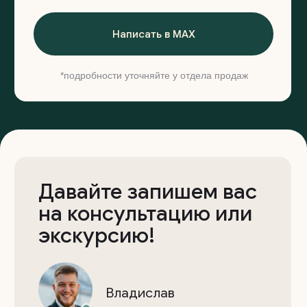
Информация
+7 (922) 185-53-70
zagorodom96@yandex.ru
Ипотека на дом
Этапы работы
Telegram
Вопросы и ответы
MAX
Реквизиты
YouTube
Политика конфиденциальности
Вконтакте
Обращаем ваше внимание на то, что данный интернет-
сайт, а также вся информация о товарах и ценах,
предоставленная на нём, носит исключительно
информационный характер и ни при каких условиях
не является публичной офертой, определяемой
положениями Статьи 437 Гражданского кодекса
Российской Федерации
© 2018—2026 ООО «Загородная недвижимость Урала»
Сайт разработан
Kete Design.