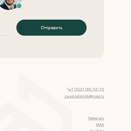
Отправить
+7 (922) 185-53-70
zagorodom96@mail.ru
Telegram
MAX