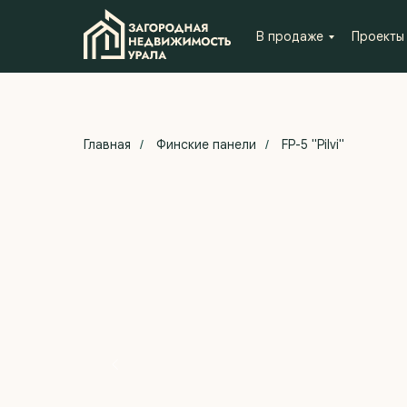
В продаже
Проекты
Главная
Финские панели
FP-5 "Pilvi"
/
/