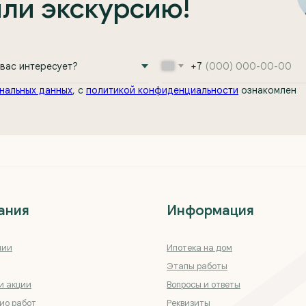
или экскурсию!
+7
нальных данных
, с
политикой конфиденциальности
ознакомлен
ания
Информация
нии
Ипотека на дом
Этапы работы
и акции
Вопросы и ответы
ио работ
Реквизиты