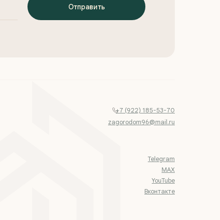
Отправить
+7 (922) 185-53-70
zagorodom96@mail.ru
Telegram
MAX
YouTube
Вконтакте