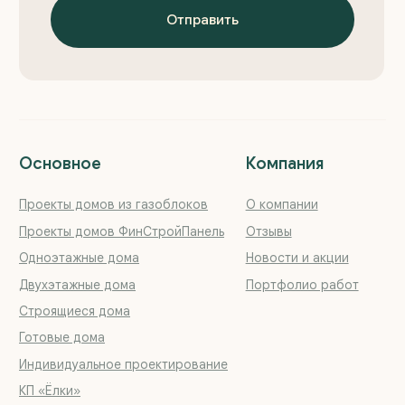
zagorodom96@mail.ru
Ипотека на дом
Этапы работы
Telegram
Вопросы и ответы
MAX
Реквизиты
YouTube
Политика конфиденциальности
Вконтакте
Обращаем ваше внимание на то, что данный интернет-
сайт, а также вся информация о товарах и ценах,
предоставленная на нём, носит исключительно
информационный характер и ни при каких условиях
не является публичной офертой, определяемой
положениями Статьи 437 Гражданского кодекса
Российской Федерации
© 2018—2026 ООО «Загородная недвижимость Урала»
Сайт разработан
Kete Design.