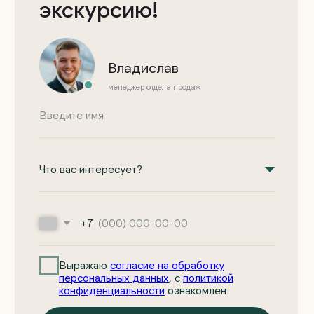
Выражаю
согласие на обработку
персональных данных
, с
политикой
конфиденциальности
ознакомлен
Отправить
Основное
Компания
Проекты домов из газоблоков
О компании
Проекты домов ФинСтройПанель
Отзывы
Одноэтажные дома
Новости и акции
Двухэтажные дома
Портфолио работ
Строящиеся дома
Готовые дома
Индивидуальное проектирование
КП «Ёлки»
КП «Шиловский парк»
Информация
+7 (922) 185-53-70