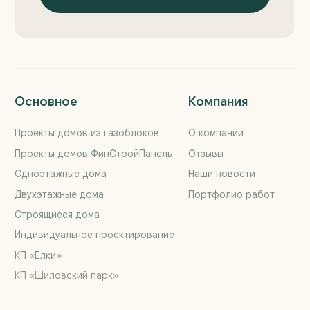
Этапы работы
Telegram
Вопросы и ответы
MAX
Реквизиты
YouTube
Политика конфиденциальности
Вконтакте
Обращаем ваше внимание на то, что данный интернет-
сайт, а также вся информация о товарах и ценах,
предоставленная на нём, носит исключительно
информационный характер и ни при каких условиях
не является публичной офертой, определяемой
положениями Статьи 437 Гражданского кодекса
Российской Федерации
© 2018—2026 ООО «Загородная недвижимость Урала»
Сайт разработан
Kete Design.