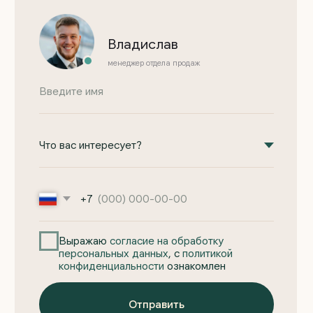
персональных данных
, с
политикой
конфиденциальности
ознакомлен
Отправить
Основное
Компания
Проекты домов из газоблоков
О компании
Проекты домов ФинСтройПанель
Отзывы
Одноэтажные дома
Наши новости
Двухэтажные дома
Портфолио работ
Строящиеся дома
Индивидуальное проектирование
КП «Елки»
КП «Шиловский парк»
Информация
+7 (922) 185-53-70
zagorodom96@yandex.ru
Ипотека на дом