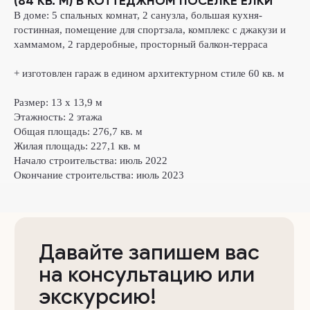
(84 КВ. М) В КОТТЕДЖНОМ ПОСЁЛКЕ ЁЛКИ
В доме: 5 спальных комнат, 2 санузла, большая кухня-
гостинная, помещение для спортзала, комплекс с джакузи и
хаммамом, 2 гардеробные, просторный балкон-терраса
+ изготовлен гараж в едином архитектурном стиле 60 кв. м
Давайте запишем вас
Размер:
13 x 13,9 м
на консультацию или
Этажность:
2 этажа
экскурсию!
Общая площадь:
276,7 кв. м
Жилая площадь:
227,1 кв. м
Начало строительства:
июль 2022
Владислав
Окончание строительства:
июль 2023
менеджер отдела продаж
+7
Выражаю
согласие на обработку