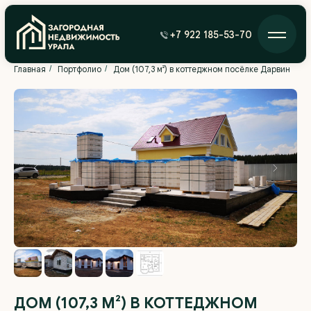
+7 922 185-53-70
Главная
/
Портфолио
/
Дом (107,3 м²) в коттеджном посёлке Дарвин
ДОМ (107,3 М²) В КОТТЕДЖНОМ