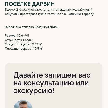
ПОСЁЛКЕ ДАРВИН
В доме: 2 классические спальни, помещение под кабинет, 1
санузел и просторная кухня-гостиная с выходом на террасу.
Давайте запишем вас
Выполнена отделка «под чистовую».
на консультацию или
экскурсию!
Размер: 10,6×9,5
Этажность: 1 этаж
Общая площадь: 107,3 м²
Владислав
Площадь террасы: 12,5 м²
менеджер отдела продаж
+7
Выражаю
согласие на обработку
персональных данных
, с
политикой
конфиденциальности
ознакомлен