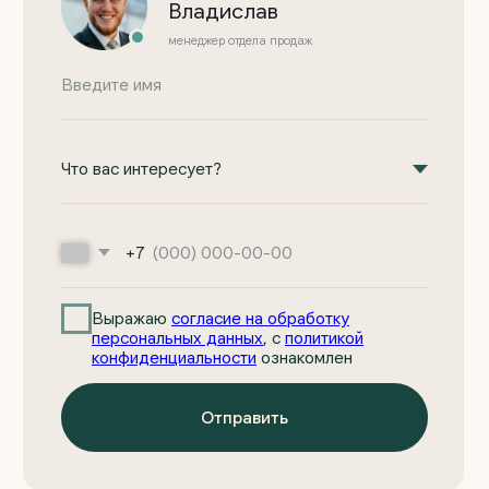
Отправить
Основное
Компания
Проекты домов из газоблоков
О компании
Проекты домов ФинСтройПанель
Отзывы
Одноэтажные дома
Новости и акции
Двухэтажные дома
Портфолио работ
Строящиеся дома
Готовые дома
Индивидуальное проектирование
КП «Ёлки»
КП «Шиловский парк»
Информация
+7 (922) 185-53-70
zagorodom96@mail.ru
Ипотека на дом
Этапы работы
Telegram
Вопросы и ответы
MAX