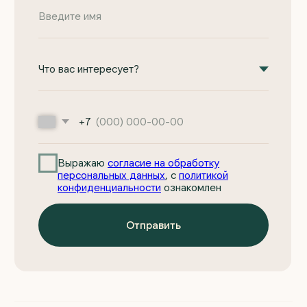
Основное
Компания
Проекты домов из газоблоков
О компании
Проекты домов ФинСтройПанель
Отзывы
Одноэтажные дома
Новости и акции
Двухэтажные дома
Портфолио работ
Строящиеся дома
Готовые дома
Индивидуальное проектирование
КП «Ёлки»
КП «Шиловский парк»
Информация
+7 (922) 185-53-70
zagorodom96@mail.ru
Ипотека на дом
Этапы работы
Telegram
Вопросы и ответы
MAX
Реквизиты
YouTube
Политика конфиденциальности
Вконтакте