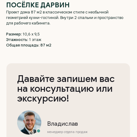
ПОСЁЛКЕ ДАРВИН
Проект дома 87 м2 в классическом стиле с необычной
Давайте запишем вас
геометрией кухни-гостиной. Внутри 2 спальни и пространство
на консультацию или
для рабочего кабинета.
экскурсию!
Размер:
10,6 х 9,5
Этажность:
1 этаж
Общая площадь: 87 м2
Владислав
менеджер отдела продаж
+7
Выражаю
согласие на обработку
персональных данных
, с
политикой
конфиденциальности
ознакомлен
Отправить