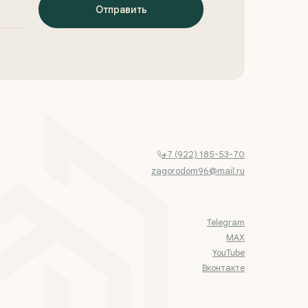
Отправить
+7 (922) 185-53-70
zagorodom96@mail.ru
Telegram
MAX
YouTube
Вконтакте