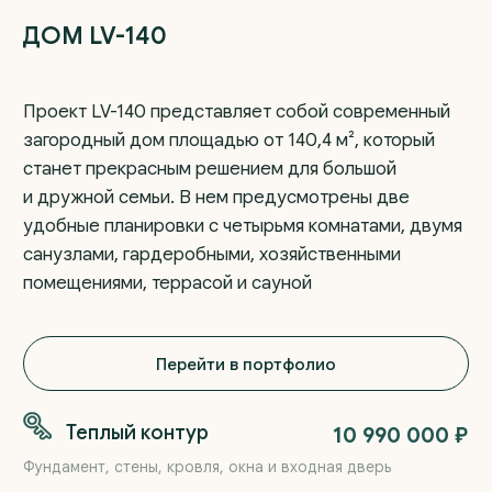
и дружной семьи. В нем предусмотрены две
удобные планировки с четырьмя комнатами, двумя
ДОМ LV-140
санузлами, гардеробными, хозяйственными
помещениями, террасой и сауной
Перейти в портфолио
Теплый контур
10 990 000
₽
Фундамент, стены, кровля, окна и входная дверь
Предчистовая
от 16 900 000 ₽
Теплый контур с фасадом, инженерными системами,
полусухой стяжкой и штукатуркой стен
стоимость стандартных комплектаций без учета террасы
Другие комплектации
по запросу ₽
Мы можем рассчитать любой формат строительства:
от коробки дома до полностью готового дома с
чистовой отделкой
Оставить заявку