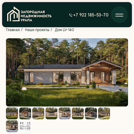
+7 922 185-53-70
/
/
Главная
Наши проекты
Дом LV-140
Проект LV-140 представляет собой современный
загородный дом площадью от 140,4 м², который
станет прекрасным решением для большой