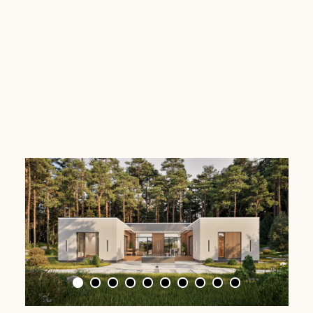
Габариты
18,1 х 15
Общая площадь
от 140,4
Этажей
1
Комнат
4 комнаты, 2 санузла, 1 гардеробная, 1
хоз.комната или 1 сауна и 1 терраса
Вы можете заказать строительство данного
проекта на вашем участке, а также купить готовый
архитектурный проект этого дома.