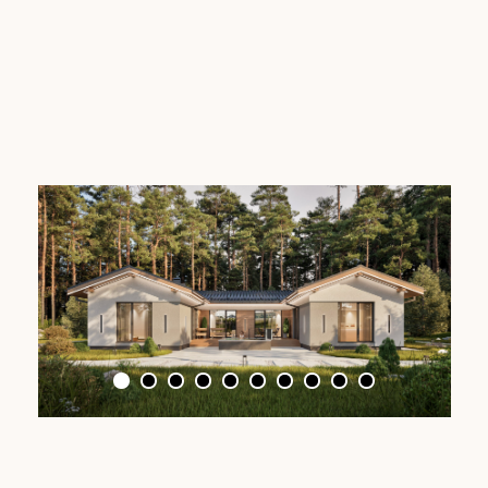
Отделка
дома на выбор:
01
Под чистовую
дом сдаётся с ровными светлыми стенами
и полусухой бетонной стяжкой пола