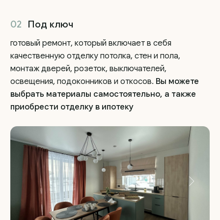
персональных данных
, с
политикой
конфиденциальности
ознакомлен
Отправить
Основное
Компания
Проекты домов из газоблоков
О компании
Проекты домов ФинСтройПанель
Отзывы
Одноэтажные дома
Новости и акции
Двухэтажные дома
Портфолио работ