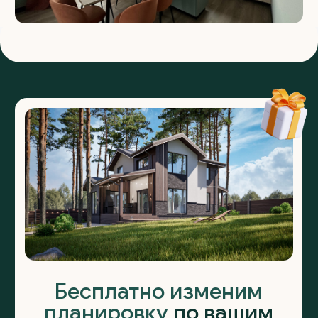
Строящиеся дома
Готовые дома
Индивидуальное проектирование
КП «Ёлки»
КП «Шиловский парк»
Информация
+7 (922) 185-53-70
zagorodom96@mail.ru
Ипотека на дом
Этапы работы
Telegram
Вопросы и ответы
MAX
Реквизиты
YouTube
Политика конфиденциальности
Вконтакте
Обращаем ваше внимание на то, что данный интернет-
сайт, а также вся информация о товарах и ценах,
предоставленная на нём, носит исключительно
информационный характер и ни при каких условиях
не является публичной офертой, определяемой
положениями Статьи 437 Гражданского кодекса
Российской Федерации
© 2018—2026 ООО «Загородная недвижимость Урала»