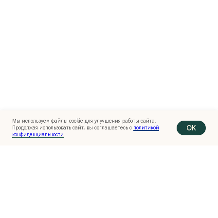
zagorodom96@mail.ru
Ипотека на дом
Этапы работы
Telegram
Вопросы и ответы
MAX
Реквизиты
YouTube
Политика конфиденциальности
Вконтакте
Обращаем ваше внимание на то, что данный интернет-
сайт, а также вся информация о товарах и ценах,
предоставленная на нём, носит исключительно
информационный характер и ни при каких условиях
не является публичной офертой, определяемой
положениями Статьи 437 Гражданского кодекса
Мы используем файлы cookie для улучшения работы сайта.
Российской Федерации
OK
Продолжая использовать сайт, вы соглашаетесь с
политикой
конфиденциальности
© 2018—2026 ООО «Загородная недвижимость Урала»
Сайт разработан
Kete Design.