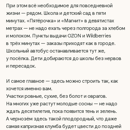
дороги внутри
Вдоль границы каждого участка проведено
электричество из расчета 15 кВт на участок
Ровные сухие участки
Инфраструктура
посёлка:
5 минут до школы и садика
900 метров до сетевых магазинов
(Пятерочка, Магнит)
3 минуты до ПВЗ OZON и WILDBERRIES
Рядом остановка школьного автобуса
5 минут до Гилевского пруда и чистого озера
глубиной 30 метров
Транспортная
доступность:
500 метров до остановки электрички
«‎Большие Брусяны»
30 минут от ЕКАД на авто
На текущий
день: