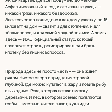
метрах — не надо ехать через полгорода за хлебом
и молоком. Пункты выдачи OZON и Wildberries
в трёх минутах — заказы приходят как в городе.
Школьный автобус останавливается тут же,
у посёлка. Дети добираются до школы без нервов
и пересадок.
И самое главное — здесь можно строить так, как
хочется именно вам.
Участки ровные, сухие, без болот и оврагов.
На многих уже растут молодые сосны — не надо
ждать десятилетия, пока появится тень и зелень.
А чернозём здесь такой плодородный, что даже
самая капризная клумба будет цвести до поздней
осени.
Благоустройство
посёлка «До лина»
На территории
посёлка:
Асфальтовая дорога до посёлка и отсыпанные