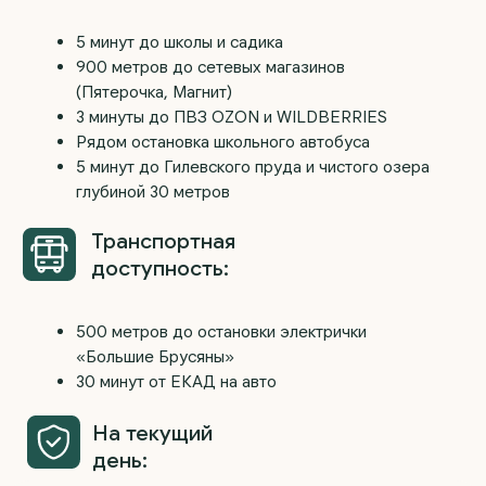
Отправить
Основное
Компания
Проекты домов из газоблоков
О компании
Проекты домов ФинСтройПанель
Отзывы
Одноэтажные дома
Новости и акции
Двухэтажные дома
Портфолио работ
Строящиеся дома
Готовые дома
Индивидуальное проектирование
КП «Ёлки»
КП «Шиловский парк»
Информация
+7 (922) 185-53-70
zagorodom96@mail.ru
Ипотека на дом
Этапы работы
Telegram
Вопросы и ответы
MAX