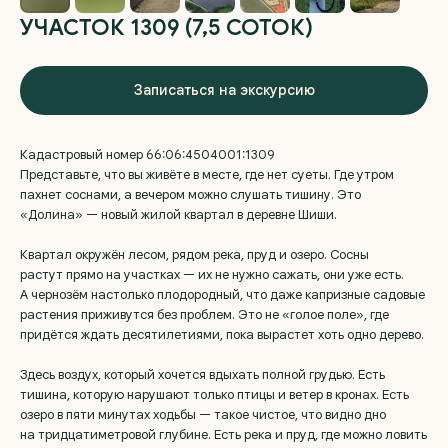
УЧАСТОК 1309 (7,5 СОТОК)
Записаться на экскурсию
Кадастровый номер 66:06:4504001:1309
Представьте, что вы живёте в месте, где нет суеты. Где утром
пахнет соснами, а вечером можно слушать тишину. Это
«Долина» — новый жилой квартал в деревне Шиши.
Квартал окружён лесом, рядом река, пруд и озеро. Сосны
растут прямо на участках — их не нужно сажать, они уже есть.
А чернозём настолько плодородный, что даже капризные садовые
«Долина» — посёлок,
растения приживутся без проблем. Это не «голое поле», где
из которого
не хочется
придётся ждать десятилетиями, пока вырастет хоть одно дерево.
уезжать
Здесь воздух, который хочется вдыхать полной грудью. Есть
От Екатеринбурга — всего полчаса на машине. Или
тишина, которую нарушают только птицы и ветер в кронах. Есть
сорок минут на электричке, остановка которой
озеро в пяти минутах ходьбы — такое чистое, что видно дно
в 500 метрах. Но когда въезжаешь в «Долину»,
на тридцатиметровой глубине. Есть река и пруд, где можно ловить
кажется, что город остался в другой жизни.