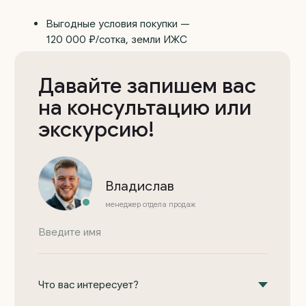
Реквизиты
YouTube
Политика конфиденциальности
Вконтакте
Обращаем ваше внимание на то, что данный интернет-
сайт, а также вся информация о товарах и ценах,
предоставленная на нём, носит исключительно
информационный характер и ни при каких условиях
не является публичной офертой, определяемой
положениями Статьи 437 Гражданского кодекса
Российской Федерации
© 2018—2026 ООО «Загородная недвижимость Урала»
Сайт разработан
Kete Design.