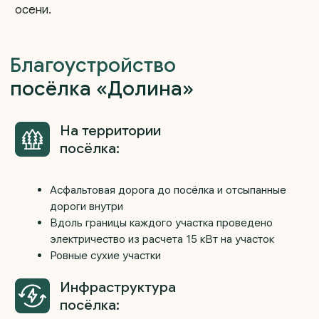
Выгодные условия покупки —
120 000 ₽/сотка, земли ИЖС
Давайте запишем вас
на консультацию или
экскурсию!
Владислав
менеджер отдела продаж
+7
Выражаю
согласие на обработку
персональных данных
, с
политикой
конфиденциальности
ознакомлен